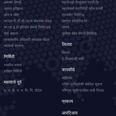
आमच्या विषयी
महाजेनको रिन्युएबल एनर्जी लि.
आमचा इतिहास
महाजेनको एनटीपीसी ग्रीन एनर्जी
ध्येय व उद्देश
प्रायव्हेट लिमिटेड
एम.एस.पी.जी.सी.एल.चे संचालक मंडळ
महागुज कॉलीरीज लि
एम.एस.ई.बी होल्डिंग कंपनी लिमिटेडचे
धोपावे
बोर्ड सदस्य
यूसीएम कोल कंपनी लिमिटेड.
प्रशासकीय अधिकारी संचालक मंडळ
लिलाव
संस्थेची संरचना
लिलाव
निर्मिती
ई-लिलावाची यादी
स्थापित क्षमता
कारकीर्द
वर्तमान निर्मिती
जाहिरात
महत्वाचे दुवे
परीक्षा प्रक्रियेशी संबंधित सूचना
म. रा. वि. मं. भ. नि. नि. पोर्टल
परिणाम-सूची/प्रतीक्षा यादी निवडा
प्रकल्प
आरटिआय