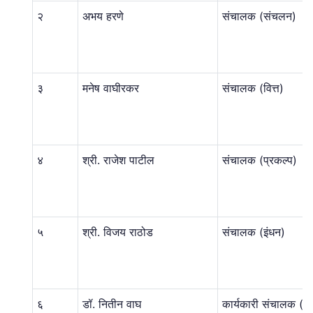
२
अभय हरणे
संचालक (संचलन)
३
मनेष वाघीरकर
संचालक (वित्त)
४
श्री. राजेश पाटील
संचालक (प्रकल्प)
५
श्री. विजय राठोड
संचालक (इंधन)
६
डॉ. नितीन वाघ
कार्यकारी संचालक (ई