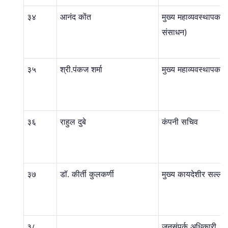
३४
आनंद कोंत
मुख्य महाव्यवस्थापक(
संसाधन)
३५
श्री.पंकज शर्मा
मुख्य महाव्यवस्थापक (व
३६
राहुल दुबे
कंपनी सचिव
३७
डॉ. कीर्ती कुलकर्णी
मुख्य कायदेशीर सल्लाग
३८
जनसंपर्क अधिकारी