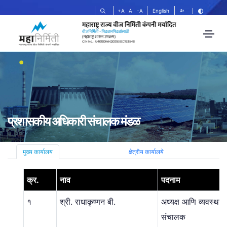
+A
A
-A
English
प्रशासकीय अधिकारी संचालक मंडळ
मुख्य कार्यालय
क्षेत्रीय कार्यालये
क्र.
नाव
पदनाम
१
श्री. राधाकृष्णन बी.
अध्यक्ष आणि व्यवस्था
संचालक